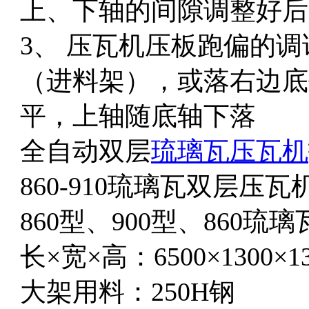
上、下轴的间隙调整好
3、 压瓦机压板跑偏的
（进料架），或落右边底
平，上轴随底轴下落
全自动双层
琉璃瓦压瓦机
860-910琉璃瓦双层
860型、900型、860琉
长×宽×高：6500×1300×1
大架用料：250H钢