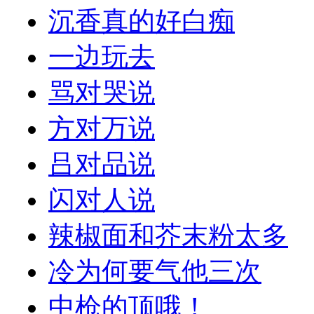
沉香真的好白痴
一边玩去
骂对哭说
方对万说
吕对品说
闪对人说
辣椒面和芥末粉太多
冷为何要气他三次
中枪的顶哦！