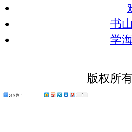
书
学
版权所
0
分享到：